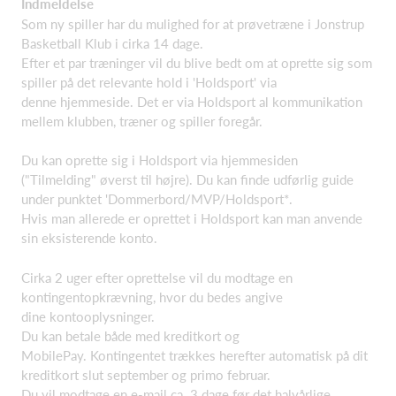
Indmeldelse
Som ny spiller har du mulighed for at prøvetræne i Jonstrup
Basketball Klub i cirka 14 dage.
Efter et par træninger vil du blive bedt om at oprette sig som
spiller på det relevante hold i 'Holdsport' via
denne hjemmeside. Det er via Holdsport al kommunikation
mellem klubben, træner og spiller foregår.
Du kan oprette sig i Holdsport via hjemmesiden
("Tilmelding" øverst til højre). Du kan finde udførlig guide
under punktet 'Dommerbord/MVP/Holdsport*.
Hvis man allerede er oprettet i Holdsport kan man anvende
sin eksisterende konto.
Cirka 2 uger efter oprettelse vil du modtage en
kontingentopkrævning, hvor du bedes angive
dine kontooplysninger.
Du kan betale både med kreditkort og
MobilePay. Kontingentet trækkes herefter automatisk på dit
kreditkort slut september og primo februar.
Du vil modtage en e-mail ca. 3 dage før det halvårlige