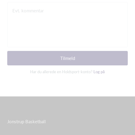
Evt. kommentar
Tilmeld
Har du allerede en Holdsport-konto?
Log på
Jonstrup Basketball