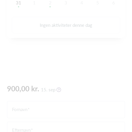
31
1
2
3
4
5
6
Ingen aktiviteter denne dag
900,00 kr.
15. sep
Fornavn
Efternavn